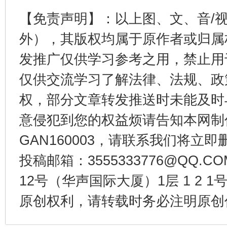
【免责声明】：以上图、文、音/
外），其版权均属于原作者或归属
发推广仅供学习参考之用，禁止用
东山县通报“牛蛙产品抗生素超标问题”
法
仅供交流学习了解法律、法规、政
权，部分文章转发推送时未能及时
意侵犯到您的权益烦请告知本网制作采编
GAN160003，请联系我们将立即删
投稿邮箱：3555333776@QQ
12号（华声国际大厦）1层 1 2
千年窑火 生生不息
一
原创权利，请转载时务必注明原创作