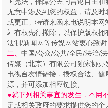
国宪法，保障公民的言论自由和
无意中涉及到您的权益，请及时
或更正。特请来函来电说明本网
站有权先行撤除，以保护版权拥有者
揭开“小金库”的免责幌子
法制/新闻网等传媒网站衷心致谢
二、
中国/公众/公共/全民/法治
传媒（北京）有限公司独家协办
电视台友情链接，授权合法、健
源，并可添加相应链接。
●就下列相关事宜的发生，本网
受贿1.44亿！段成刚被判无期
从幼儿
定或相关政府的要求提供您的个