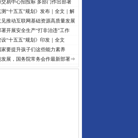
源交易中心招投标 多部门作出部署
测“十五五”规划》发布｜全文｜解
意见推动互联网基础资源高质量发展
署开展安全生产“打非治违”工作
设“十五五”规划》印发｜全文
国家要提升孩子们这些能力素养
进复兴征程丨“转折之城”激荡..
·[视频]
牢记初心使命 奋进复兴征程丨红船起航处 潮起.
能发展，国务院常务会作最新部署⇒
私家车群死群伤事故多发..
守，一别两宽：这场老年..
条伤亲情 巡回调解促和..
保费，离婚时为何要分走一..
誉，不得录用为公务员
目出狱后办书院暴力管教..
公安厅征集新型黑恶违法..
6家美国实体采取反制措..