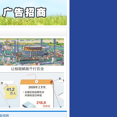
产可执”到“全额执行”
检抗诉的疑难复杂刑事案件
5死1伤，四川省安委会挂..
让核能赋能千行百业
/新闻网