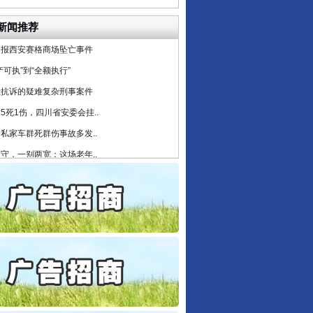
起首例对外贸易国家安全..
新闻推荐
通报西安赛格商场坠亡事件
产可执”到“全额执行”
检抗诉的疑难复杂刑事案件
5死1伤，四川省安委会挂..
私家车群死群伤事故多发..
守，一别两宽：这场老年..
条伤亲情 巡回调解促和..
保费，离婚时为何要分走一..
誉，不得录用为公务员
目出狱后办书院暴力管教..
公安厅征集新型黑恶违法..
行业协会接连发公告
6家美国实体采取反制措..
起首例对外贸易国家安全..
通报西安赛格商场坠亡事件