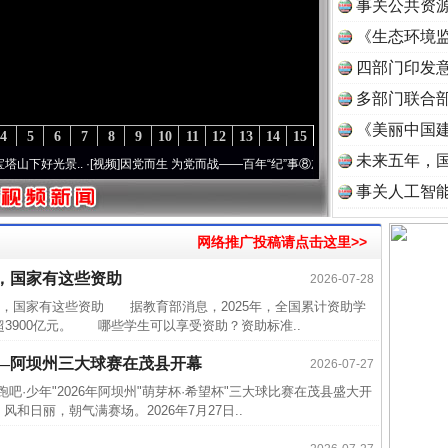
事关公共资
《生态环境监
读
四部门印发
多部门联合部
《美丽中国建
4
5
6
7
8
9
10
11
12
13
14
15
未来五年，
好光景..
·[视频]
因党而生 为党而战——百年“纪”事⑧加强纪律..
·[视频]
牢记初心使命 奋
事关人工智
近期涉
网络推广投稿请点击这里>>
半生相
，国家有这些资助
2026-07-28
一纸欠
国家有这些资助 据教育部消息，2025年，全国累计资助学
26万
超3900亿元。 哪些学生可以享受资助？资助标准..
杨天
—阿坝州三大球赛在茂县开幕
2026-07-27
传销头
吧·少年"2026年阿坝州"萌芽杯·希望杯"三大球比赛在茂县盛大开
四川省
日丽，朝气满赛场。2026年7月27日..
中方对