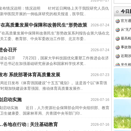
2026-07-27
中国发
发布情况说明：情况说明 针对近日网络上关于我院研究人员仇
今日
官方
新华医院开展的一例临床研究的相关报道，医学院..
从“无
“在高质量发展中保障和改善民生”形势政策
2026-07-24
最高
在高质量发展中保障和改善民生"形势政策系列报告会第六场在北
工委、教育部、中央军委政治工作部、北京市委..
事故致
近期涉
进会召开
2026-07-24
半生相
会召开 7月23日，国家大学科技园优化重塑工作推进会在济
平总书记在加强基础研究座谈会和国家科学技术奖..
一纸欠
发布 系统部署体育高质量发展
26万
2026-07-23
近日发布《体育强国建设"十五五"规划》。这是首个以"体育强
杨天
"时期加快建设体育强国、推动体育高质量发展作..
传销头
划启动实施
2026-07-16
四川省
实
一纸欠条伤亲情 巡回调解促和解..
划启动实施 近日，人力资源社会保障部会同中央组织部、教育
中方对
卫生健康委、国家林草局、共青团中央等部门印..
中国发
各地在行动 | 关注基础教育
2026-07-16
官方