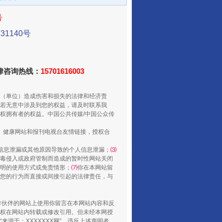
从数据变化看反腐深化
号
1140号
法律咨询热线：
15701616003
（单位）造成伤害和损失的法律和经济责
若无意中涉及到您的权益，请及时联系我
权拥有者的权益。中国公共传媒/中国公众传
、健康网站和报刊电视台友情链接，授权合
酒驾未被当场查获能处罚吗
信息泄漏或其他原因导致的个人信息泄漏；
⑶
毒侵入或政府管制而造成的暂时性网站关闭
明的使用方式或免责情形；
⑺
你在本网站留
您的行为而直接或间接引起的法律责任，与
合作伙伴的网站上使用你留言在本网站内容和反
权在网站内转载或修改引用。但未经本网授
源于：XXXXXXX网”。违反上述声明者，