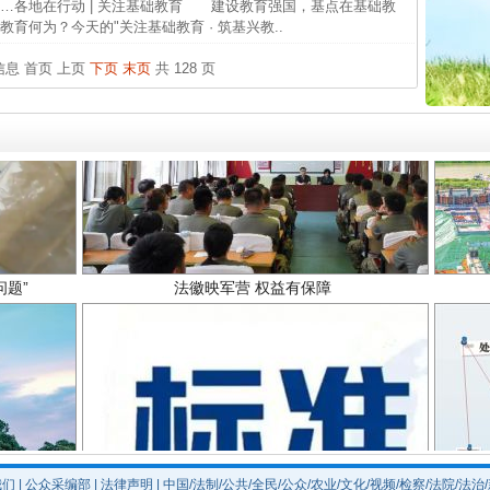
各地在行动 | 关注基础教育 建设教育强国，基点在基础教
从“无
育何为？今天的"关注基础教育 · 筑基兴教..
最高
条信息
首页
上页
下页
末页
共 128 页
事故致
题”
法徽映军营 权益有保障
我们
|
公众采编部
|
法律声明
| 中国/法制/公共/全民/公众/农业/文化/视频/检察/法院/法治