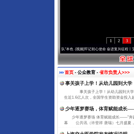
1
2
3
雪域高原..
·[视频]
永葆“两个先锋队”本色
·[视频]
牢记初心使命 奋进复兴征程丨宝塔山下
首页
- 公众教育 -
省市负责人>>>
事关孩子上学！从幼儿园到大学
事关孩子上学！从幼儿园到大学，
生近1.6亿人次，全国学生资助资金投入
少年逐梦赛场，体育赋能成长—
少年逐梦赛场 体育赋能成长——"奔跑
幕 公共讯（许登祥 唐瑞）七月盛夏，风和