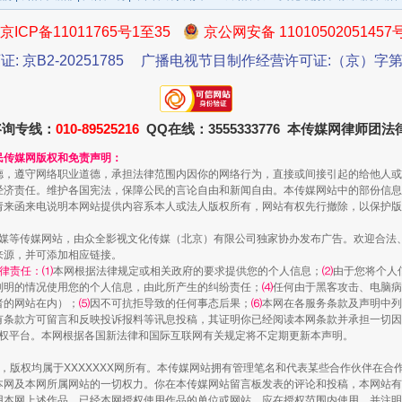
一批国家标准开始实施
京ICP备11011765号1至35
京公网安备 11010502051457
证: 京B2-20251785
广播电视节目制作经营许可证:（京）字第3
咨询专线：
010-89525216
QQ在线：3555333776 本传媒网律师团
民传媒网版权和免责声明：
德，遵守网络职业道德，承担法律范围内因你的网络行为，直接或间接引起的给他人或
经济责任。维护各国宪法，保障公民的言论自由和新闻自由。本传媒网站中的部份信息
请来函来电说明本网站提供内容系本人或法人版权所有，网站有权先行撤除，以保护版
传媒等传媒网站，由众全影视文化传媒（北京）有限公司独家协办发布广告。欢迎合法
以产业富民促振兴
来源，并可添加相应链接。
律责任：⑴
本网根据法律规定或相关政府的要求提供您的个人信息；
⑵
由于您将个人
列明的情况使用您的个人信息，由此所产生的纠纷责任；
⑷
任何由于黑客攻击、电脑病
者的网站在内）；
⑸
因不可抗拒导致的任何事态后果；
⑹
本网在各服务条款及声明中列
有条款方可留言和反映投诉报料等讯息投稿，其证明你已经阅读本网条款并承担一切因
语权平台。本网根据各国新法律和国际互联网有关规定将不定期更新本声明。
作品，版权均属于XXXXXXX网所有。本传媒网站拥有管理笔名和代表某些合作伙伴在
本网及本网所属网站的一切权力。你在本传媒网站留言板发表的评论和投稿，本网站有
本网上述作品。已经本网授权使用作品的单位或网站，应在授权范围内使用，并注明“来