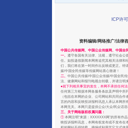
千年窑火 生生不息
ICP许可
资料编辑/网络推广/法律
中国公共传媒网、中国公众传媒网、中国全
一、
遵守各国有关法律、法规，遵守社会公
任。如投递假新闻本网将追究其相关法律和
们，我们将在第一时间作出反映或更正。特
媒/中国全民传媒等传媒网站衷心致谢！
二、
中国公共传媒/中国公众传媒/中国全民
揭开“小金库”的免责幌子
法、健康网站和报刊电视台转载，并请注明
●就下列相关事宜的发生，本网不承担任何法
任何第三方根据本网各服务条款及声明中所
（包括在本网的企业、公司网站和共同合作
言的内容和反映投诉报料讯息人承认本网所
本网无关。本网只是提供公众/大众/民众话
三、关于网络版权权属问题：
①
本网注明“来源：XXXXXXX网”的所有
映投诉报料讯息，本网有权发布或不发布在
权的网站不得转载、摘编或利用其它方式使用