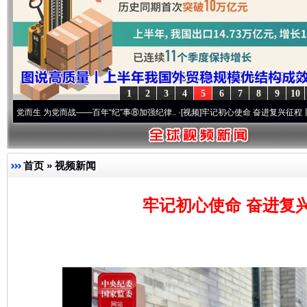
1
2
3
4
5
6
7
8
9
10
 为党而战——百年“纪”事⑧加强纪律..
·[视频]
牢记初心使命 奋进复兴征程丨“转折之城”激
首页
»
视频新闻
牢记初心使命 奋进复