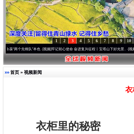
1
2
3
4
5
6
7
8
9
10
个先锋队”本色
·[视频]
牢记初心使命 奋进复兴征程丨宝塔山下好光景..
·[视频]
因党而生 
首页
»
视频新闻
衣
衣柜里的秘密