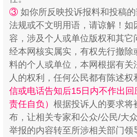
扯下公款旅游的“隐身衣”
如何以同
③
如你所反映投诉报料和投稿的
法规或不文明用语，请谅解！如
容，涉及个人或单位版权和其它
经本网核实属实，有权先行撤除
料的个人或单位，本网根据有关
人的权利，任何公民都有陈述权
“蜀中异人”王建安的艺术幻境
信或电话告知后15日内不作出
责任自负）
根据投诉人的要求将
布，让相关专家和公众/公民/大
举报的内容转至所涉相关部门领