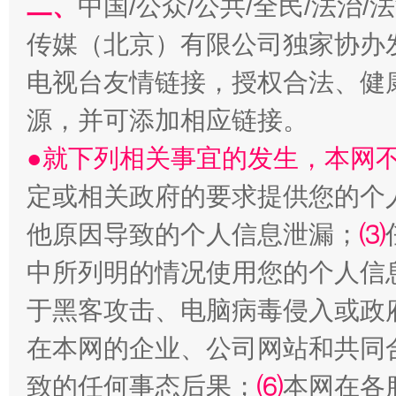
二、
中国/公众/公共/全民/法治
揭开“小金库”的免责幌子
传媒（北京）有限公司独家协办
电视台友情链接，授权合法、健
源，并可添加相应链接。
●就下列相关事宜的发生，本网
定或相关政府的要求提供您的个
他原因导致的个人信息泄漏；
⑶
中所列明的情况使用您的个人信
受贿1.44亿！段成刚被判无期
从幼儿
于黑客攻击、电脑病毒侵入或政
在本网的企业、公司网站和共同
致的任何事态后果；
⑹
本网在各