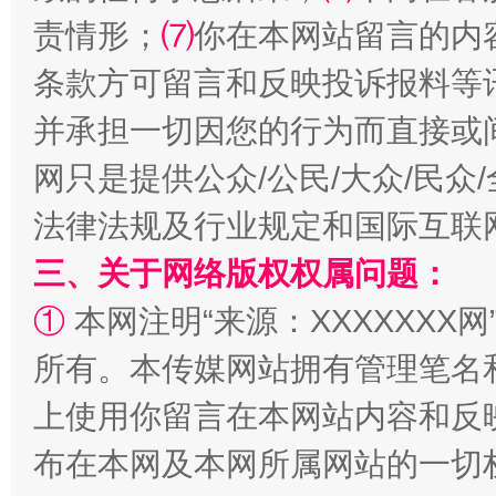
责情形；
⑺
你在本网站留言的内
条款方可留言和反映投诉报料等
并承担一切因您的行为而直接或
全民健身五年计划来了！等你上场
网只是提供公众/公民/大众/民
法律法规及行业规定和国际互联
三、关于网络版权权属问题：
①
本网注明“来源：XXXXXXX网
所有。本传媒网站拥有管理笔名
上使用你留言在本网站内容和反
阿坝州三大球赛在茂县开幕
规模最
布在本网及本网所属网站的一切