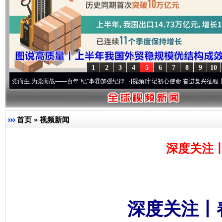
1
2
3
4
5
6
7
8
9
10
为党而战——百年“纪”事⑧加强纪律..
·[视频]
牢记初心使命 奋进复兴征程丨“转折之城”激
首页
»
视频新闻
深度关注
深度关注丨