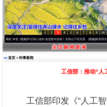
1
2
3
4
5
6
7
8
9
10
本色
·[视频]
牢记初心使命 奋进复兴征程丨宝塔山下好光景..
·[视频]
因党而生 为党而战—
首页
»
时事新闻
工信部：推动“人
工信部印发《“人工智能