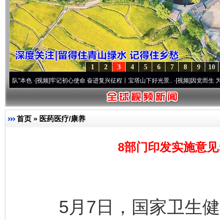
1
2
3
4
5
6
7
8
9
10
色
·[视频]
牢记初心使命 奋进复兴征程丨宝塔山下好光景..
·[视频]
因党而生 为党而战——
首页
»
医药医疗/康养
8部门印发实施意见
5月7日，国家卫生健