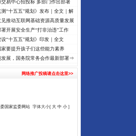
源交易中心招投标 多部门作出部署
测“十五五”规划》发布｜全文｜解
意见推动互联网基础资源高质量发展
署开展安全生产“打非治违”工作
设“十五五”规划》印发｜全文
国家要提升孩子们这些能力素养
”激荡..
·[视频]
牢记初心使命 奋进复兴征程丨红船起航处 潮起..
·[视频]
一首歌的时间
能发展，国务院常务会作最新部署⇒
网络推广投稿请点击这里>>
纪委国家监委网站
字体大小[
大
中
小
]