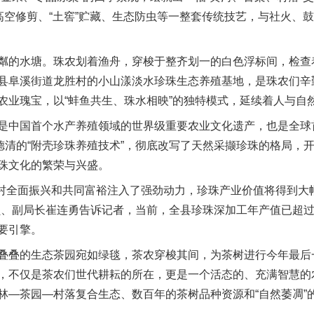
”高空修剪、“土窖”贮藏、生态防虫等一整套传统技艺，与社火、
的水塘。珠农划着渔舟，穿梭于整齐划一的白色浮标间，检查
县阜溪街道龙胜村的小山漾淡水珍珠生态养殖基地，是珠农们辛
农业瑰宝，以“蚌鱼共生、珠水相映”的独特模式，延续着人与自
中国首个水产养殖领域的世界级重要农业文化遗产，也是全球
于德清的“附壳珍珠养殖技术”，彻底改写了天然采撷珍珠的格局，
珠文化的繁荣与兴盛。
村全面振兴和共同富裕注入了强劲动力，珍珠产业价值将得到大
员、副局长崔连勇告诉记者，当前，全县珍珠深加工年产值已超过
要引擎。
叠的生态茶园宛如绿毯，茶农穿梭其间，为茶树进行今年最后
，不仅是茶农们世代耕耘的所在，更是一个活态的、充满智慧的
林—茶园—村落复合生态、数百年的茶树品种资源和“自然萎凋”