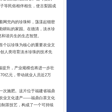
鼓子等民俗相伴相生，使古梨园成
着网兜内的珍珠蚌，荡漾起细密
勤耕耘的家园。在德清，淡水珍
然和谐共生的生态智慧。
首个以珍珠为核心的重要农业文
开创人类培育淡水珍珠的技术先
幅提升，产业规模也将进一步壮
70亿元，带动就业人员近2万
一次施肥。这片位于福建省福鼎
农业文化遗产——福鼎白茶文化
的制茶技艺，构成了一个可持续