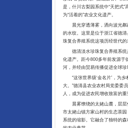
是，什川古梨园系统中“天把式
为“活着的”农业文化遗产。
晨光穿透薄雾，洒向波光粼粼
的水纹。这里是位于浙江省德清
珠复合养殖系统这项历经世代的
德清淡水珍珠复合养殖系统是
化遗产。距今800多年前发源
河，并经由贸易传播促进全球珍
“这张世界级‘金名片’，为乡
大。”德清县农业农村局党委委
人，成为促进农民增收致富的重
晨雾缭绕的太姥山麓，层层叠
市太姥山镇方家山村的生态茶园
系统的缩影。它融合了独特的森
的农业典范。