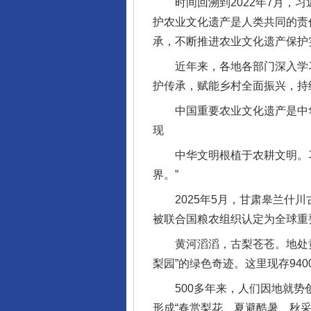
时间回溯到2022年7月，习
护农业文化遗产是人类共同的责
承，不断推进农业文化遗产保护
近年来，各地各部门深入学习
护传承，赋能乡村全面振兴，持
中国重要农业文化遗产是中华
现
中华文明根植于农耕文明。习
界。”
2025年5月，甘肃皋兰什川
被联合国粮农组织认定为全球重
黄河滔滔，古梨苍苍。地处黄
梨园”的绿色奇迹。这里现存94
500多年来，人们因地就势创
形成“春赏梨花、夏避酷暑、秋