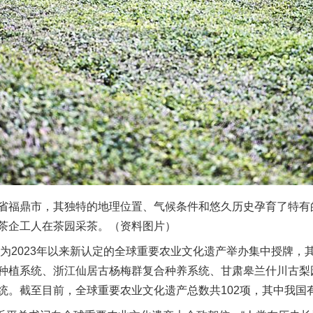
福鼎市，其独特的地理位置、气候条件和悠久历史孕育了特有
茶企工人在茶园采茶。（资料图片）
为2023年以来新认定的全球重要农业文化遗产举办集中授牌，
种植系统、浙江仙居古杨梅群复合种养系统、甘肃皋兰什川古梨
统。截至目前，全球重要农业文化遗产总数共102项，其中我国