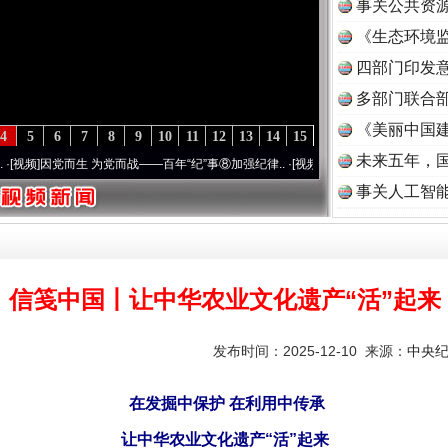
事关公共资
《生态环境监
读
四部门印发
多部门联合部
《美丽中国建
4
5
6
7
8
9
10
11
12
13
14
15
未来五年，
而生 为党而战——百年“纪”事⑧加强纪律..
·[视频]
牢记初心使命 奋进复兴征程丨“转折之城
事关人工智
信笺中国丨让中华农业文化遗产“活”起来
发布时间：2025-12-10 来源：
中央
在发掘中保护 在利用中传承
让中华农业文化遗产“活”起来