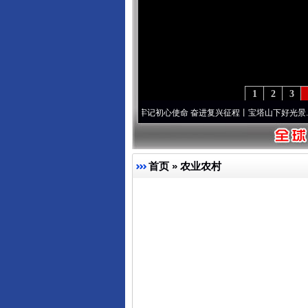
1
2
3
葆“两个先锋队”本色
·[视频]
牢记初心使命 奋进复兴征程丨宝塔山下好光景..
·[视频]
因党
首页
»
农业农村