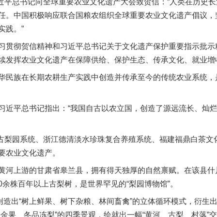
近平总书记向全球重要农业文化遗产大会致贺信：“人类在历史
任。中国积极响应联合国粮农组织全球重要农业文化遗产倡议，
实践。”
贯彻贺信精神和习近平总书记关于文化遗产保护重要指示批示
续发挥农业文化遗产在保障供给、保护生态、传承文化、就业增
民族在长期农耕生产实践中创造并传承至今的传统农业系统，
近平总书记指出：“我国自古以农立国，创造了源远流长、灿烂
古梨园系统、浙江德清淡水珍珠复合养殖系统、福建福鼎白茶文
要农业文化遗产。
河上游的甘肃省皋兰县，拥有得天独厚的自然禀赋。在该县什川
00余株百年以上古梨树，是世界罕见的“梨园博物馆”。
造出“树上鲜果、树下杂粮、林间畜禽”的立体循环模式，衍生
采金果、冬品冻梨”的四季景观，绘就出一幅“黄河、古梨、村落”