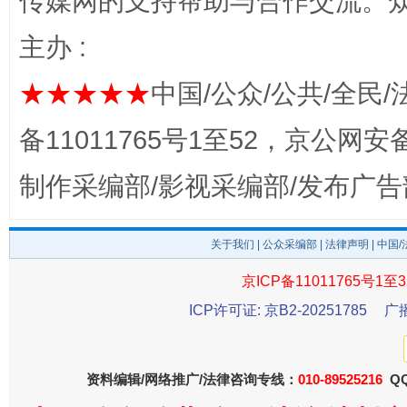
传媒网的支持帮助与合作交流。
主办 :
揭开“小金库”的免责幌子
★★★★★
中国/公众/公共/全民/
备11011765号1至52，京公网安备：
制作采编部/影视采编部/发布广告
关于我们
|
公众采编部
|
法律声明
| 中国
京ICP备11011765号1至3
受贿1.44亿！段成刚被判无期
从幼儿
ICP许可证: 京B2-20251785
广
资料编辑/网络推广/法律咨询专线：
010-89525216
QQ