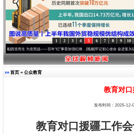
1
2
3
4
5
6
7
8
9
10
而生 为党而战——百年“纪”事⑧加强纪律..
·[视频]
牢记初心使命 奋进复兴征程丨“转折之城
首页
»
公众教育
教育对口
发布时间：2025-12-
教育对口援疆工作会