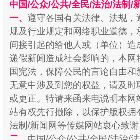
中国/公众/公共/全民/法治/法
一、
遵守各国有关法律、法规，
规及行业规定和网络职业道德，
间接引起的给他人或（单位）造
全民健身五年计划来了！等你上场
递假新闻造成社会影响的，本网
国宪法，保障公民的言论自由和
无意中涉及到您的权益，请及时
或更正。特请来函来电说明本网
站有权先行撤除，以保护版权拥有者
法制/新闻网等传媒网站衷心致谢
阿坝州三大球赛在茂县开幕
规模最
二、
中国/公众/公共/全民/法治