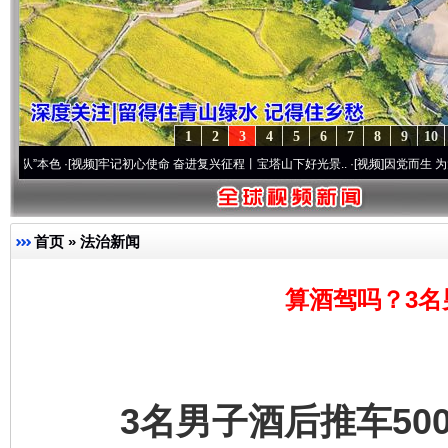
1
2
3
4
5
6
7
8
9
10
[视频]
牢记初心使命 奋进复兴征程丨宝塔山下好光景..
·[视频]
因党而生 为党而战——百年
首页
»
法治新闻
算酒驾吗？3名
3名男子酒后推车500