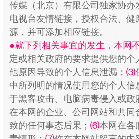
传媒（北京）有限公司独家协办
电视台友情链接，授权合法、健
源，并可添加相应链接。
受贿1.44亿！段成刚被判无期
从幼儿
●就下列相关事宜的发生，本网
定或相关政府的要求提供您的个
他原因导致的个人信息泄漏；
⑶
中所列明的情况使用您的个人信
于黑客攻击、电脑病毒侵入或政
在本网的企业、公司网站和共同
全民健身五年计划来了！等你上场
致的任何事态后果；
⑹
本网在各
责情形；
⑺
你在本网站留言的内